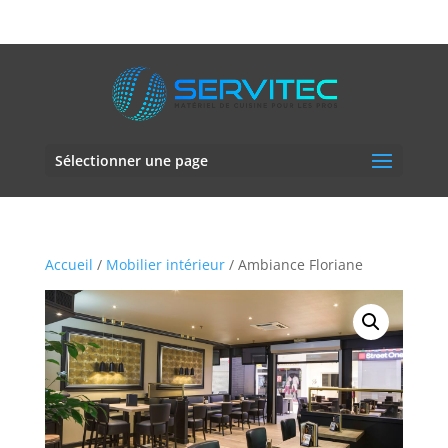
06 61 69 32 44
-
07 60 20 01 72
servitec66000@gmail.com
Sélectionner une page
Accueil
/
Mobilier intérieur
/ Ambiance Floriane